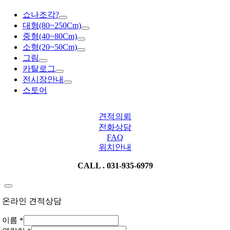
쇼나조각?
대형(80~250Cm)
중형(40~80Cm)
소형(20~50Cm)
그림
카탈로그
전시장안내
스토어
견적의뢰
전화상담
FAQ
위치안내
CALL . 031-935-6979
온라인 견적상담
이름
*