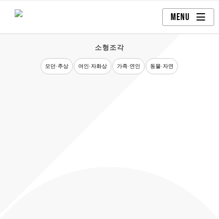
Skip
MENU
to
content
소형조각
모던·추상
여인·자화상
가족·연인
동물·자연